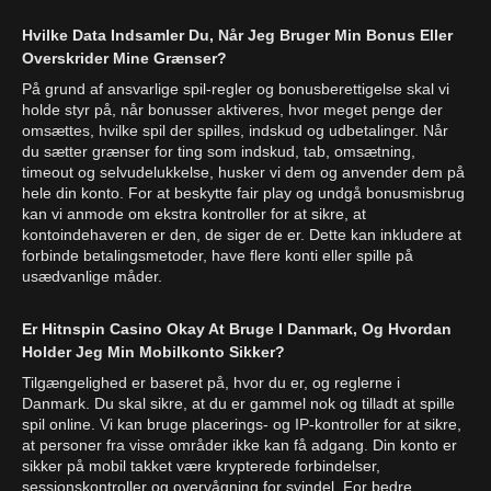
Hvilke Data Indsamler Du, Når Jeg Bruger Min Bonus Eller
Overskrider Mine Grænser?
På grund af ansvarlige spil-regler og bonusberettigelse skal vi
holde styr på, når bonusser aktiveres, hvor meget penge der
omsættes, hvilke spil der spilles, indskud og udbetalinger. Når
du sætter grænser for ting som indskud, tab, omsætning,
timeout og selvudelukkelse, husker vi dem og anvender dem på
hele din konto. For at beskytte fair play og undgå bonusmisbrug
kan vi anmode om ekstra kontroller for at sikre, at
kontoindehaveren er den, de siger de er. Dette kan inkludere at
forbinde betalingsmetoder, have flere konti eller spille på
usædvanlige måder.
Er Hitnspin Casino Okay At Bruge I Danmark, Og Hvordan
Holder Jeg Min Mobilkonto Sikker?
Tilgængelighed er baseret på, hvor du er, og reglerne i
Danmark. Du skal sikre, at du er gammel nok og tilladt at spille
spil online. Vi kan bruge placerings- og IP-kontroller for at sikre,
at personer fra visse områder ikke kan få adgang. Din konto er
sikker på mobil takket være krypterede forbindelser,
sessionskontroller og overvågning for svindel. For bedre