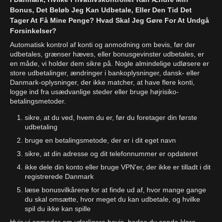
Bonus, Det Beløb Jeg Kan Udbetale, Eller Den Tid Det
Tager At Få Mine Penge? Hvad Skal Jeg Gøre For At Undgå
Forsinkelser?
Automatisk kontrol af konti og anmodning om bevis, før der
udbetales, grænser hæves, eller bonusgevinster udbetales, er
en måde, vi holder dem sikre på. Nogle almindelige udløsere er
store udbetalinger, ændringer i bankoplysninger, dansk- eller
Danmark-oplysninger, der ikke matcher, at have flere konti,
logge ind fra usædvanlige steder eller bruge højrisiko-
betalingsmetoder.
sikre, at du ved, hvem du er, før du foretager din første
udbetaling
bruge en betalingsmetode, der er i dit eget navn
sikre, at din adresse og dit telefonnummer er opdateret
ikke dele din konto eller bruge VPN'er, der ikke er tilladt i dit
registrerede Danmark
læse bonusvilkårene for at finde ud af, hvor mange gange
du skal omsætte, hvor meget du kan udbetale, og hvilke
spil du ikke kan spille
Hvis vi anmoder om yderligere bevis, bedes du sende klare