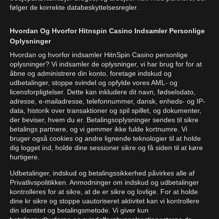
følger de korrekte databeskyttelsesregler.
Hvordan Og Hvorfor Hitnspin Casino Indsamler Personlige
Oplysninger
Hvordan og hvorfor indsamler HitnSpin Casino personlige
oplysninger? Vi indsamler de oplysninger, vi har brug for for at
åbne og administrere din konto, foretage indskud og
udbetalinger, stoppe svindel og opfylde vores AML- og
licensforpligtelser. Dette kan inkludere dit navn, fødselsdato,
adresse, e-mailadresse, telefonnummer, dansk, enheds- og IP-
data, historik over transaktioner og spil spillet, og dokumenter,
der beviser, hvem du er. Betalingsoplysninger sendes til sikre
betalings partnere, og vi gemmer ikke fulde kortnumre. Vi
bruger også cookies og andre lignende teknologier til at holde
dig logget ind, holde dine sessioner sikre og få siden til at køre
hurtigere.
Udbetalinger, indskud og betalingssikkerhed påvirkes alle af
Privatlivspolitikken. Anmodninger om indskud og udbetalinger
kontrolleres for at sikre, at de er sikre og lovlige. For at holde
dine kr sikre og stoppe uautoriseret aktivitet kan vi kontrollere
din identitet og betalingsmetode. Vi giver kun