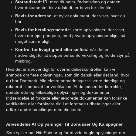
Statsudstedt ID:
med dit navn, fødselsdato og datoen,
hvor dokumentet blev udstedt, er bevis for identitet.
Bevis for adresse:
et nyligt dokument, der viser, hvor du
bor.
Bevis for betalingsmetode:
korte oplysninger, der viser,
hvem der ejer pengene, med private oplysninger skjult så
meget som muligt.
Kontrol for livagtighed eller selfies:
når det er
nødvendigt for at stoppe personforveksling og holde styr på
misbrug.
Hvis det er nødvendigt for overholdelseskontroller, kan vi
anmode om flere oplysninger, som din dansk eller det land, hvor
du bor Danmark. Alle ekstra anmodninger vil være rimelige og
relateret til behovet for verifikation. At du indsender korrekte,
opdaterede og letlæselige oplysninger og dokumenter.
Indsendelse af forkerte eller ændrede dokumenter kan forsinke
verifikation eller forhindre dig i at foretage udbetalinger eller
udføre andre handlinger med din konto.
Anvendelse Af Oplysninger Til Bonusser Og Kampagner
Som spiller har HitnSpin brug for at vide nogle oplysninger om