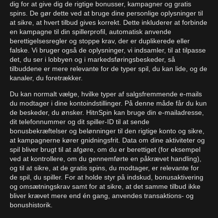
dig for at give dig de rigtige bonusser, kampagner og gratis
spins. De gør dette ved at bruge dine personlige oplysninger til
at sikre, at hvert tilbud gives korrekt. Dette inkluderer at forbinde
en kampagne til din spillerprofil, automatisk anvende
berettigelsesregler og stoppe krav, der er duplikerede eller
falske. Vi bruger også de oplysninger, vi indsamler, til at tilpasse
det, du ser i lobbyen og i markedsføringsbeskeder, så
tilbuddene er mere relevante for de typer spil, du kan lide, og de
kanaler, du foretrækker.
Du kan normalt vælge, hvilke typer af salgsfremmende e-mails
du modtager i dine kontoindstillinger. På denne måde får du kun
de beskeder, du ønsker. HitnSpin kan bruge din e-mailadresse,
dit telefonnummer og dit spiller-ID til at sende
bonusbekræftelser og belønninger til den rigtige konto og sikre,
at kampagnerne kører gnidningsfrit. Data om dine aktiviteter og
spil bliver brugt til at afgøre, om du er berettiget (for eksempel
ved at kontrollere, om du gennemførte en påkrævet handling),
og til at sikre, at de gratis spins, du modtager, er relevante for
de spil, du spiller. For at holde styr på indskud, bonusaktivering
og omsætningskrav samt for at sikre, at det samme tilbud ikke
bliver krævet mere end én gang, anvendes transaktions- og
bonushistorik.