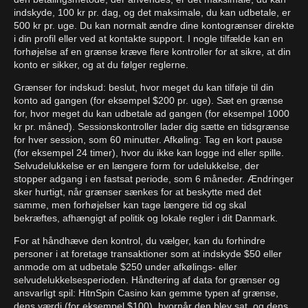
indskyde, 100 kr pr. dag, og det maksimale, du kan udbetale, er
500 kr pr. uge. Du kan normalt ændre dine kontogrænser direkte
i din profil eller ved at kontakte support. I nogle tilfælde kan en
forhøjelse af en grænse kræve flere kontroller for at sikre, at din
konto er sikker, og at du følger reglerne.
Grænser for indskud: beslut, hvor meget du kan tilføje til din
konto ad gangen (for eksempel $200 pr. uge). Sæt en grænse
for, hvor meget du kan udbetale ad gangen (for eksempel 1000
kr pr. måned). Sessionskontroller lader dig sætte en tidsgrænse
for hver session, som 60 minutter. Afkøling: Tag en kort pause
(for eksempel 24 timer), hvor du ikke kan logge ind eller spille.
Selvudelukkelse er en længere form for udelukkelse, der
stopper adgang i en fastsat periode, som 6 måneder. Ændringer
sker hurtigt, når grænser sænkes for at beskytte med det
samme, men forhøjelser kan tage længere tid og skal
bekræftes, afhængigt af politik og lokale regler i dit Danmark.
For at håndhæve den kontrol, du vælger, kan du forhindre
personer i at foretage transaktioner som at indskyde $50 eller
anmode om at udbetale $250 under afkølings- eller
selvudelukkelsesperioden. Håndtering af data for grænser og
ansvarligt spil: HitnSpin Casino kan gemme typen af grænse,
dens værdi (for eksempel $100), hvornår den blev sat, og dens