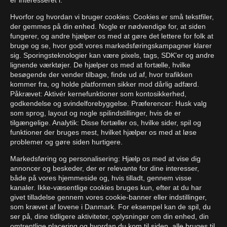
Hvorfor og hvordan vi bruger cookies: Cookies er små tekstfiler,
der gemmes på din enhed. Nogle er nødvendige for, at siden
fungerer, og andre hjælper os med at gøre det lettere for folk at
bruge og se, hvor godt vores markedsføringskampagner klarer
sig. Sporingsteknologier kan være pixels, tags, SDK'er og andre
lignende værktøjer. De hjælper os med at fortælle, hvilke
besøgende der vender tilbage, finde ud af, hvor trafikken
kommer fra, og holde platformen sikker mod dårlig adfærd.
Påkrævet: Aktivér kernefunktioner som kontosikkerhed,
godkendelse og svindelforebyggelse. Præferencer: Husk valg
som sprog, layout og nogle spilindstillinger, hvis de er
tilgængelige. Analytik: Disse fortæller os, hvilke sider, spil og
funktioner der bruges mest, hvilket hjælper os med at løse
problemer og gøre siden hurtigere.
Markedsføring og personalisering: Hjælp os med at vise dig
annoncer og beskeder, der er relevante for dine interesser,
både på vores hjemmeside og, hvis tilladt, gennem visse
kanaler. Ikke-væsentlige cookies bruges kun, efter at du har
givet tilladelse gennem vores cookie-banner eller indstillinger,
som krævet af lovene i Danmark. For eksempel kan de spil, du
ser på, dine tidligere aktiviteter, oplysninger om din enhed, din
omtrentlige placering og hvordan du kom til siden, alle bruges til