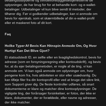
betalingsudbyderne og svindelforebyggelsestjenesterne de
oplysninger, de har brug for for at behandle kort- og e-wallet-
betalinger. Udbetalinger vil kun blive sendt til metoder, der
tilhører dig. Før vi godkender udbetalinger, kan vi anmode om
bevis for ejerskab, som et skærmbillede af din e-wallet-profil
eller et maskeret foto af dit kort.
Faq
Hvilke Typer Af Bevis Kan Hitnspin Anmode Om, Og Hvor
Hurtigt Kan Det Blive Gjort?
Et statsudstedt ID, en selfie eller en livagtighedskontrol, bevis for
adresse (som en forsyningsregning eller kontoudskrift), og bevis
for, at du ejer betalingsmetoden, er nogle af de ting, vi kan
anmode om. Vi kan også anmode om oplysninger om, hvor
pengene kom fra, hvis aktiviteten er stor eller usædvanlig. Du
kan tilføje filer fra din kontoprofil eller ved at bruge det sikre link,
som Support giver dig. De fleste kontroller udføres, så snart
dokumenterne er klare og matcher dine kontooplysninger. De
vigtigste ting, der forårsager forsinkelser, er fotos, der ikke er
klare, dokumenter, der er forældede, eller navne og adresser,
der ikke matcher.